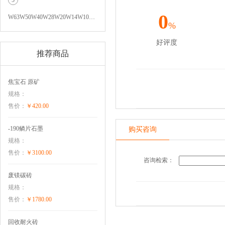
0
W63W50W40W28W20W14W10…
%
好评度
推荐商品
焦宝石 原矿
规格：
售价：
￥420.00
-190鳞片石墨
购买咨询
规格：
售价：
￥3100.00
咨询检索：
废镁碳砖
规格：
售价：
￥1780.00
回收耐火砖