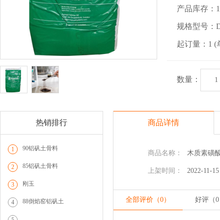
产品库存：100
规格型号：DS
起订量：1 (
数量：
热销排行
商品详情
90铝矾土骨料
1
商品名称：
木质素磺
85铝矾土骨料
2
上架时间：
2022-11-15
刚玉
3
全部评价（0）
好评（
0
88倒焰窑铝矾土
4
5