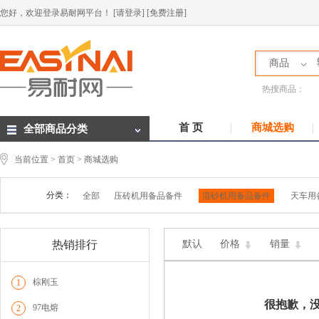
您好，欢迎登录易耐网平台！
[请登录]
[免费注册]
商品
热搜商品：
首 页
商城选购
全部商品分类
当前位置 >
首页
> 商城选购
分类：
全部
压砖机用备品备件
混砂机用备品备件
天车用
热销排行
默认
价格
销量
棕刚玉
1
很抱歉，
97电熔
2