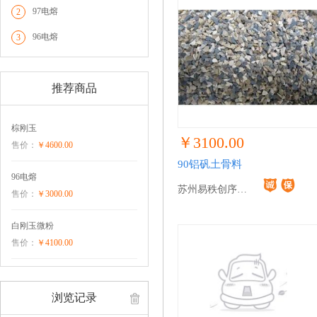
97电熔
2
96电熔
3
推荐商品
棕刚玉
￥3100.00
售价：
￥4600.00
90铝矾土骨料
96电熔
苏州易秩创序…
售价：
￥3000.00
白刚玉微粉
售价：
￥4100.00
浏览记录