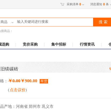
采购清单
消息通知
条
0
0
搜 索
商品
热搜商品：
城选购
竞价采购
集中招标
行情资讯
废旧镁碳砖
￥0.00
￥900.00
格：
有货
(
点击议价
)
品产地：河南省 郑州市 巩义市