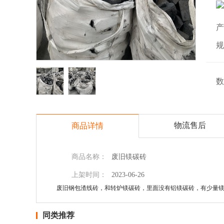
产
规
数
物流售后
商品详情
商品名称：
废旧镁碳砖
上架时间：
2023-06-26
废旧钢包渣线砖，和转炉镁碳砖，里面没有铝镁碳砖，有少量镁
同类推荐