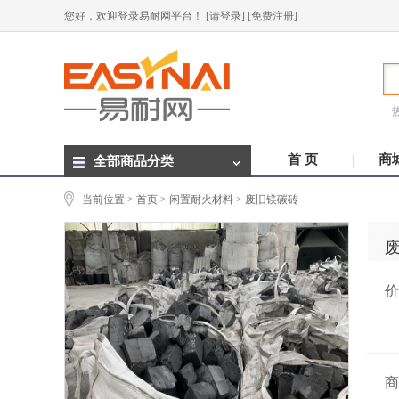
您好，欢迎登录易耐网平台！
[请登录]
[免费注册]
首 页
商
全部商品分类
当前位置 >
首页
>
闲置耐火材料
> 废旧镁碳砖
价
商