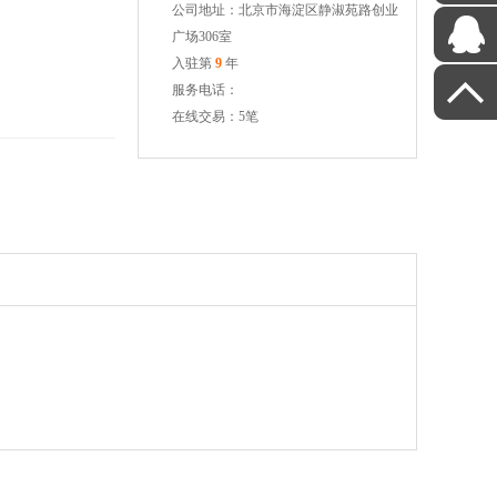
公司地址：北京市海淀区静淑苑路创业
广场306室
入驻第
9
年
服务电话：
在线交易：5笔