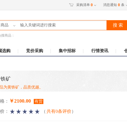
采购清单
消息通知
条
0
0
搜 索
商品
热搜商品：
城选购
竞价采购
集中招标
行情资讯
黄铁矿
品为黄铁矿，品质优越。
￥2100.00
格：
有货
价：
（
共有0条评价
）