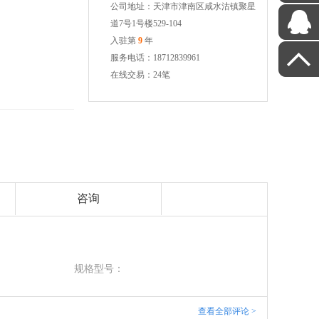
公司地址：天津市津南区咸水沽镇聚星
道7号1号楼529-104
入驻第
9
年
服务电话：18712839961
在线交易：24笔
咨询
规格型号：
查看全部评论 >