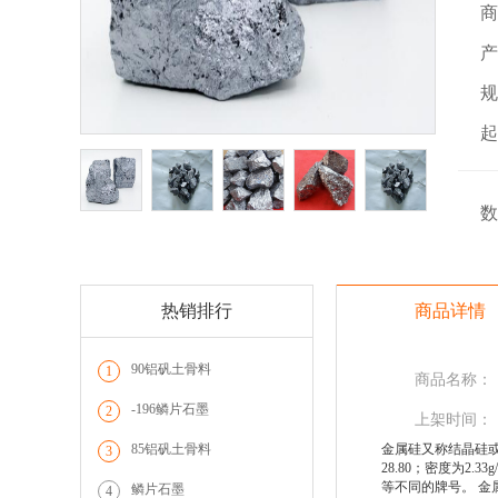
商
产
规
起
数
热销排行
商品详情
90铝矾土骨料
1
商品名称：
-196鳞片石墨
2
上架时间：
85铝矾土骨料
金属硅又称结晶硅
3
28.80；密度为2.
等不同的牌号。 
鳞片石墨
4