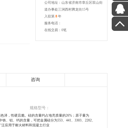
公司地址：山东省济南市章丘区双山街
道办事处三涧西村腾龙街15号
入驻第
8
年
服务电话：
在线交易：0笔
咨询
规格型号：
色泽，性硬且脆。硅的含量约占地壳质量的26%；原子量为
属硅中铁、铝、钙的含量，可把金属硅分为553、441、3303、2202、
广泛应用于耐火材料和混凝土行业