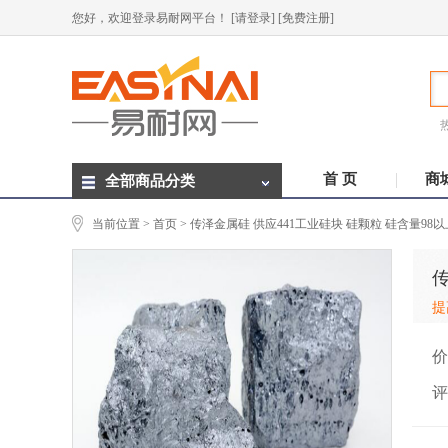
您好，欢迎登录易耐网平台！
[请登录]
[免费注册]
首 页
商
全部商品分类
当前位置 >
首页
> 传泽金属硅 供应441工业硅块 硅颗粒 硅含量98
传
提
价
评