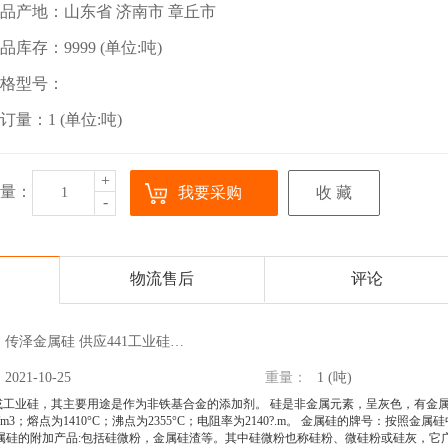
品产地：山东省 济南市 章丘市
品库存：9999 (单位:吨)
格型号：
订量：1 (单位:吨)
+
量：
我要采购
收 藏
-
物流售后
评论
传泽金属硅 供应441工业硅…
2021-10-25
重量：
1 (吨)
或工业硅，其主要用途是作为非铁基合金的添加剂。
硅是非金属元素，呈灰色，有金属
33g/m3；熔点为1410°C；沸点为2355°C；电阻率为2140?.m。 金属硅的牌号：按照金
金属硅的附加产品:包括硅微粉，金属硅渣等。其中硅微粉也称硅粉、微硅粉或硅灰，它