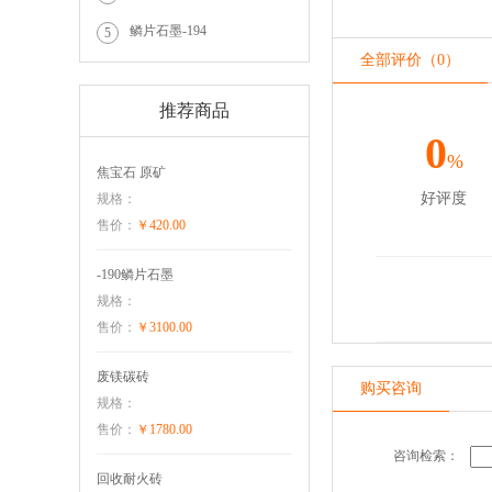
鳞片石墨-194
5
全部评价（0）
推荐商品
0
%
焦宝石 原矿
好评度
规格：
售价：
￥420.00
-190鳞片石墨
规格：
售价：
￥3100.00
废镁碳砖
购买咨询
规格：
售价：
￥1780.00
咨询检索：
回收耐火砖