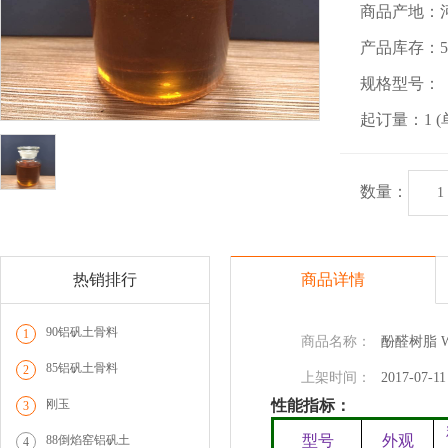
商品产地：河
产品库存：5 
规格型号：
起订量：1 (
数量：
热销排行
商品详情
90铝矾土骨料
1
商品名称：
酚醛树脂 W
85铝矾土骨料
2
上架时间：
2017-07-11
刚玉
性能指标：
3
88倒焰窑铝矾土
型号
外观
4