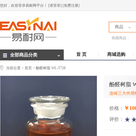
您好，欢迎登录易耐网平台！
[请登录]
[免费注册]
商品
热搜商品：
首 页
商城选购
全部商品分类
当前位置 >
首页
> 酚醛树脂 WL-T728
酚醛树脂 WL
连铸三大件用
￥100
价格：
评价：