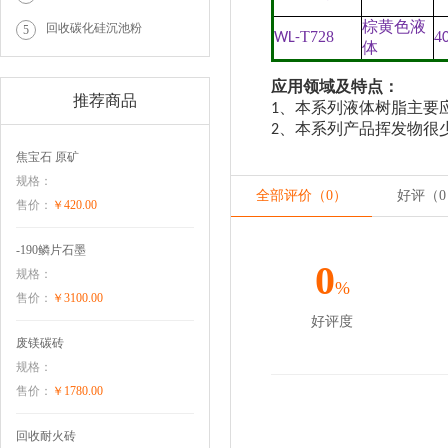
棕黄色液
回收碳化硅沉池粉
5
T728
4
WL-
体
应用领域及特点：
推荐商品
1
、本系列液体树脂主要
2
、本系列产品挥发物很
焦宝石 原矿
规格：
全部评价（0）
好评（
0
售价：
￥420.00
-190鳞片石墨
0
规格：
%
售价：
￥3100.00
好评度
废镁碳砖
规格：
售价：
￥1780.00
回收耐火砖