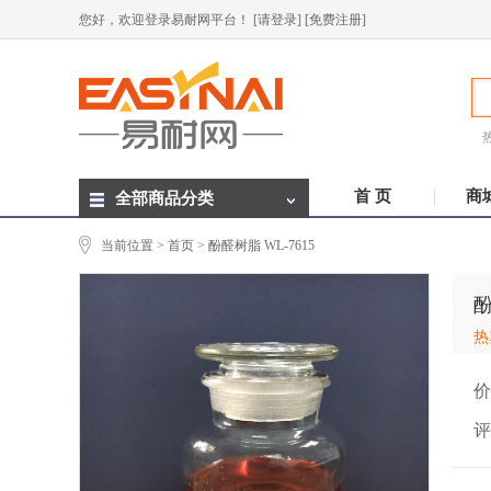
您好，欢迎登录易耐网平台！
[请登录]
[免费注册]
首 页
商
全部商品分类
当前位置 >
首页
> 酚醛树脂 WL-7615
酚
热
价
评