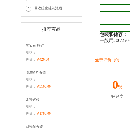
回收碳化硅沉池粉
5
推荐商品
包装和储存：
一般用
200/250
焦宝石 原矿
规格：
售价：
￥420.00
全部评价（0）
-190鳞片石墨
规格：
0
%
售价：
￥3100.00
好评度
废镁碳砖
规格：
售价：
￥1780.00
回收耐火砖