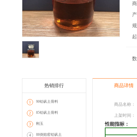
商
产
规
起
数
热销排行
商品详情
90铝矾土骨料
1
商品名称：
85铝矾土骨料
2
上架时间：
刚玉
性能指标：
3
88倒焰窑铝矾土
4