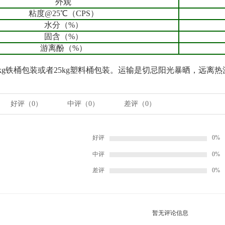
外观
粘度@25℃（CPS）
水分（%）
固含（%）
游离酚（%）
kg
铁桶包装或者
25kg
塑料桶包装。运输是切忌阳光暴晒，远离热
好评（
0
）
中评（
0
）
差评（
0
）
好评
0%
中评
0%
差评
0%
暂无评论信息