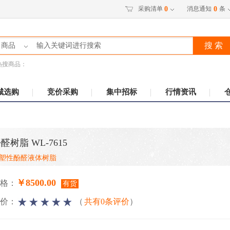
采购清单
消息通知
条
0
0
搜 索
商品
热搜商品：
城选购
竞价采购
集中招标
行情资讯
醛树脂 WL-7615
塑性酚醛液体树脂
￥8500.00
格：
有货
价：
（
共有0条评价
）