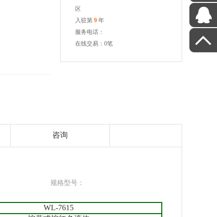
区
入驻第
9
年
服务电话：
在线交易：0笔
咨询
规格型号：
WL-7615