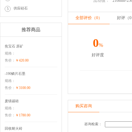
流动值：
210mm-2
供应硅石
5
全部评价（0）
好评（
0
推荐商品
0
%
焦宝石 原矿
规格：
好评度
售价：
￥420.00
-190鳞片石墨
规格：
售价：
￥3100.00
废镁碳砖
购买咨询
规格：
售价：
￥1780.00
咨询检索：
回收耐火砖