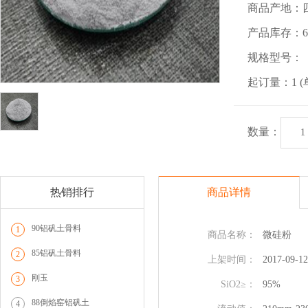
商品产地：四
产品库存：600
规格型号：
起订量：1 (单
数量：
热销排行
商品详情
90铝矾土骨料
1
商品名称：
微硅粉
85铝矾土骨料
2
上架时间：
2017-09-12
刚玉
3
SiO2≥：
95%
88倒焰窑铝矾土
4